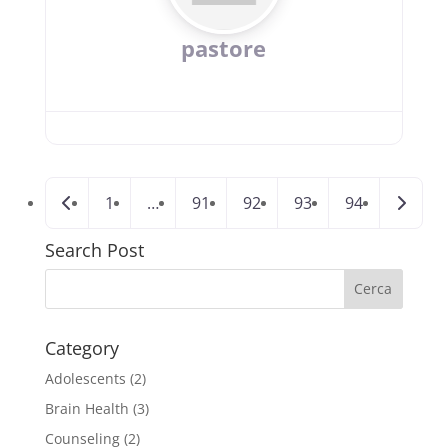
pastore
Newer posts
Older 
1
…
91
92
93
94
Search Post
Category
Adolescents
(2)
Brain Health
(3)
Counseling
(2)