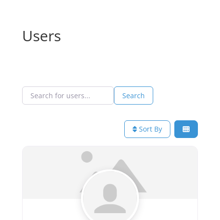
Users
Search for users...
Search for users...
Search
Sort By