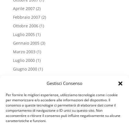
Aprile 2007
(2)
Febbraio 2007
(2)
Ottobre 2006
(1)
Luglio 2005
(1)
Gennaio 2005
(3)
Marzo 2003
(1)
Luglio 2000
(1)
Giugno 2000
(1)
Tags
Gestisci Consenso
Advice
Authors
Consulting
Family
Health
Per fornire le migliori esperienze, utilizziamo tecnologie come i cookie
per memorizzare e/o accedere alle informazioni del dispositivo. Il
Individual
Project Consulting
Psychology
consenso a queste tecnologie ci permetterà di elaborare dati come il
comportamento di navigazione o ID unici su questo sito. Non
acconsentire o ritirare il consenso può influire negativamente su alcune
News Letter
caratteristiche e funzioni.
Sign up to receive the latest posts from us