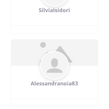
SilviaIsidori
Alessandranoia83