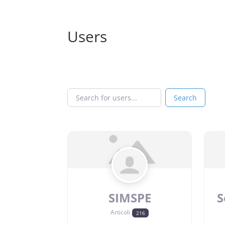
Users
Search for users...
Search for users...
Search
SIMSPE
S
Articoli
216