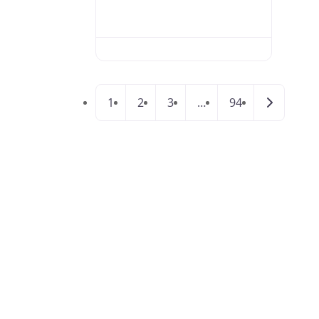
Older pos
1
2
3
…
94