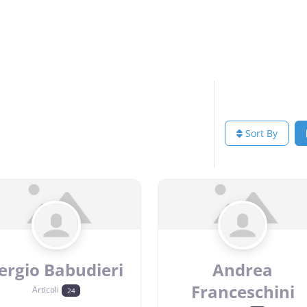
Sort By
ergio Babudieri
Andrea
Franceschini
Articoli
24