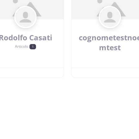
Rodolfo Casati
cognometestno
mtest
Articolo
1