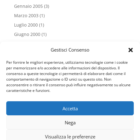
Gennaio 2005
(3)
Marzo 2003
(1)
Luglio 2000
(1)
Giugno 2000
(1)
Tags
Gestisci Consenso
Advice
Authors
Consulting
Family
Health
Per fornire le migliori esperienze, utilizziamo tecnologie come i cookie
per memorizzare e/o accedere alle informazioni del dispositivo. Il
Individual
Project Consulting
Psychology
consenso a queste tecnologie ci permetterà di elaborare dati come il
comportamento di navigazione o ID unici su questo sito. Non
acconsentire o ritirare il consenso può influire negativamente su alcune
News Letter
caratteristiche e funzioni.
Sign up to receive the latest posts from us
Email
Accetta
Usiamo i cookie per fornirti la miglior esperienza d'uso e
Nega
navigazione sul nostro sito web.
Puoi trovare altre informazioni riguardo a quali cookie
Visualizza le preferenze
usiamo sul sito o disabilitarli nelle
impostazioni
.