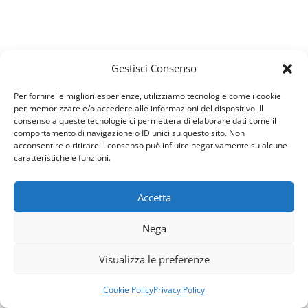
Gestisci Consenso
Per fornire le migliori esperienze, utilizziamo tecnologie come i cookie
per memorizzare e/o accedere alle informazioni del dispositivo. Il
consenso a queste tecnologie ci permetterà di elaborare dati come il
comportamento di navigazione o ID unici su questo sito. Non
acconsentire o ritirare il consenso può influire negativamente su alcune
caratteristiche e funzioni.
Accetta
Usiamo i cookie per fornirti la miglior esperienza d'uso e
Nega
navigazione sul nostro sito web.
Puoi trovare altre informazioni riguardo a quali cookie
Visualizza le preferenze
usiamo sul sito o disabilitarli nelle
impostazioni
.
Accetta
Rifiuta
Cookie Policy
Privacy Policy