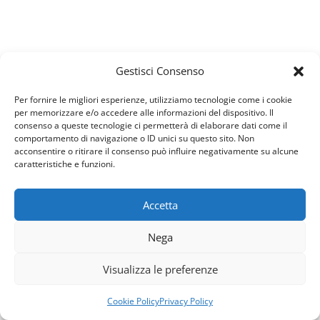
Gestisci Consenso
Per fornire le migliori esperienze, utilizziamo tecnologie come i cookie
per memorizzare e/o accedere alle informazioni del dispositivo. Il
consenso a queste tecnologie ci permetterà di elaborare dati come il
comportamento di navigazione o ID unici su questo sito. Non
acconsentire o ritirare il consenso può influire negativamente su alcune
caratteristiche e funzioni.
Accetta
Usiamo i cookie per fornirti la miglior esperienza d'uso e
Nega
navigazione sul nostro sito web.
Puoi trovare altre informazioni riguardo a quali cookie
Visualizza le preferenze
usiamo sul sito o disabilitarli nelle
impostazioni
.
Accetta
Rifiuta
Cookie Policy
Privacy Policy