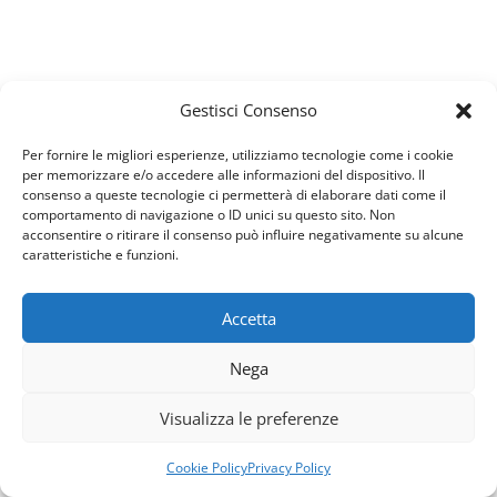
Gestisci Consenso
Per fornire le migliori esperienze, utilizziamo tecnologie come i cookie
per memorizzare e/o accedere alle informazioni del dispositivo. Il
consenso a queste tecnologie ci permetterà di elaborare dati come il
comportamento di navigazione o ID unici su questo sito. Non
acconsentire o ritirare il consenso può influire negativamente su alcune
caratteristiche e funzioni.
Accetta
Usiamo i cookie per fornirti la miglior esperienza d'uso e
Nega
navigazione sul nostro sito web.
Puoi trovare altre informazioni riguardo a quali cookie
Visualizza le preferenze
usiamo sul sito o disabilitarli nelle
impostazioni
.
Accetta
Rifiuta
Cookie Policy
Privacy Policy