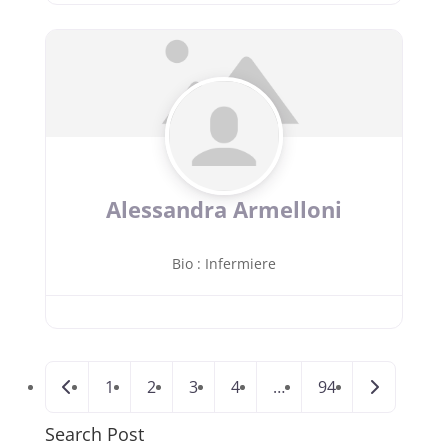
Alessandra Armelloni
Bio
:
Infermiere
Newer posts
Older post
1
2
3
4
…
94
Search Post