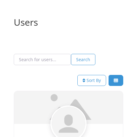
Users
Search for users...
Search for users...
Search
Sort By