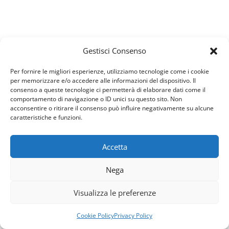
Gestisci Consenso
Per fornire le migliori esperienze, utilizziamo tecnologie come i cookie
per memorizzare e/o accedere alle informazioni del dispositivo. Il
consenso a queste tecnologie ci permetterà di elaborare dati come il
comportamento di navigazione o ID unici su questo sito. Non
acconsentire o ritirare il consenso può influire negativamente su alcune
caratteristiche e funzioni.
Accetta
Usiamo i cookie per fornirti la miglior esperienza d'uso e
Nega
navigazione sul nostro sito web.
Puoi trovare altre informazioni riguardo a quali cookie
Visualizza le preferenze
usiamo sul sito o disabilitarli nelle
impostazioni
.
Accetta
Rifiuta
Cookie Policy
Privacy Policy